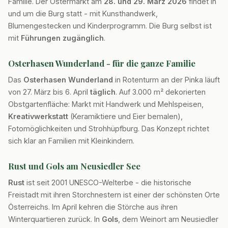
Familie. Der Ostermarkt am
28. und 29. März 2026
findet in
und um die Burg statt - mit Kunsthandwerk,
Blumengestecken und Kinderprogramm. Die Burg selbst ist
mit
Führungen zugänglich
.
Osterhasen Wunderland - für die ganze Familie
Das
Osterhasen Wunderland
in Rotenturm an der Pinka läuft
von 27. März bis 6. April
täglich
. Auf 3.000 m² dekorierten
Obstgartenfläche: Markt mit Handwerk und Mehlspeisen,
Kreativwerkstatt
(Keramiktiere und Eier bemalen),
Fotomöglichkeiten und Strohhüpfburg. Das Konzept richtet
sich klar an Familien mit Kleinkindern.
Rust und Gols am Neusiedler See
Rust
ist seit 2001 UNESCO-Welterbe - die historische
Freistadt mit ihren Storchnestern ist einer der schönsten Orte
Österreichs. Im April kehren die Störche aus ihren
Winterquartieren zurück. In
Gols
, dem Weinort am Neusiedler