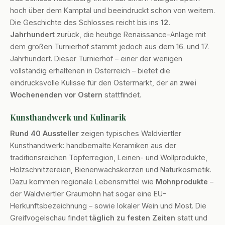
hoch über dem Kamptal und beeindruckt schon von weitem.
Die Geschichte des Schlosses reicht bis ins
12.
Jahrhundert
zurück, die heutige Renaissance-Anlage mit
dem großen Turnierhof stammt jedoch aus dem 16. und 17.
Jahrhundert. Dieser Turnierhof – einer der wenigen
vollständig erhaltenen in Österreich – bietet die
eindrucksvolle Kulisse für den Ostermarkt, der an
zwei
Wochenenden vor Ostern
stattfindet.
Kunsthandwerk und Kulinarik
Rund 40 Aussteller
zeigen typisches Waldviertler
Kunsthandwerk: handbemalte Keramiken aus der
traditionsreichen Töpferregion, Leinen- und Wollprodukte,
Holzschnitzereien, Bienenwachskerzen und Naturkosmetik.
Dazu kommen regionale Lebensmittel wie
Mohnprodukte
–
der Waldviertler Graumohn hat sogar eine EU-
Herkunftsbezeichnung – sowie lokaler Wein und Most. Die
Greifvogelschau findet
täglich zu festen Zeiten
statt und