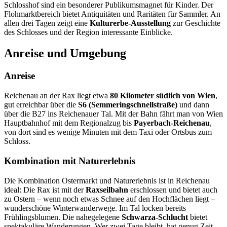
Schlosshof sind ein besonderer Publikumsmagnet für Kinder. Der
Flohmarktbereich bietet Antiquitäten und Raritäten für Sammler. An
allen drei Tagen zeigt eine
Kulturerbe-Ausstellung
zur Geschichte
des Schlosses und der Region interessante Einblicke.
Anreise und Umgebung
Anreise
Reichenau an der Rax liegt etwa
80 Kilometer südlich von Wien
,
gut erreichbar über die
S6 (Semmeringschnellstraße)
und dann
über die B27 ins Reichenauer Tal. Mit der Bahn fährt man von Wien
Hauptbahnhof mit dem Regionalzug bis
Payerbach-Reichenau
,
von dort sind es wenige Minuten mit dem Taxi oder Ortsbus zum
Schloss.
Kombination mit Naturerlebnis
Die Kombination Ostermarkt und Naturerlebnis ist in Reichenau
ideal: Die Rax ist mit der
Raxseilbahn
erschlossen und bietet auch
zu Ostern – wenn noch etwas Schnee auf den Hochflächen liegt –
wunderschöne Winterwanderwege. Im Tal locken bereits
Frühlingsblumen. Die nahegelegene
Schwarza-Schlucht
bietet
spektakuläre Wanderungen. Wer zwei Tage bleibt, hat genug Zeit