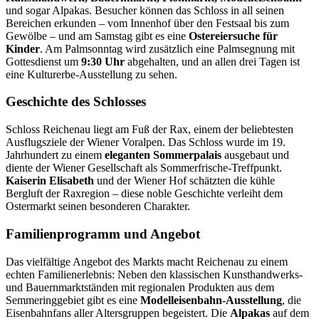
und sogar Alpakas. Besucher können das Schloss in all seinen
Bereichen erkunden – vom Innenhof über den Festsaal bis zum
Gewölbe – und am Samstag gibt es eine
Ostereiersuche für
Kinder
. Am Palmsonntag wird zusätzlich eine Palmsegnung mit
Gottesdienst um
9:30 Uhr
abgehalten, und an allen drei Tagen ist
eine Kulturerbe-Ausstellung zu sehen.
Geschichte des Schlosses
Schloss Reichenau liegt am Fuß der Rax, einem der beliebtesten
Ausflugsziele der Wiener Voralpen. Das Schloss wurde im 19.
Jahrhundert zu einem
eleganten Sommerpalais
ausgebaut und
diente der Wiener Gesellschaft als Sommerfrische-Treffpunkt.
Kaiserin Elisabeth
und der Wiener Hof schätzten die kühle
Bergluft der Raxregion – diese noble Geschichte verleiht dem
Ostermarkt seinen besonderen Charakter.
Familienprogramm und Angebot
Das vielfältige Angebot des Markts macht Reichenau zu einem
echten Familienerlebnis: Neben den klassischen Kunsthandwerks-
und Bauernmarktständen mit regionalen Produkten aus dem
Semmeringgebiet gibt es eine
Modelleisenbahn-Ausstellung
, die
Eisenbahnfans aller Altersgruppen begeistert. Die
Alpakas
auf dem